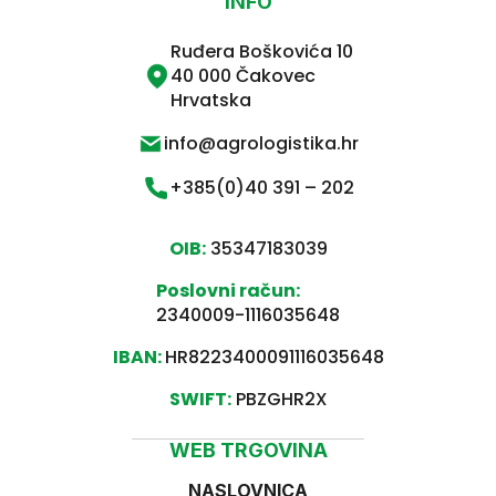
INFO
Ruđera Boškovića 10
40 000 Čakovec
Hrvatska
info@agrologistika.hr
+385(0)40 391 – 202
OIB:
35347183039
Poslovni račun:
2340009-1116035648
IBAN:
HR8223400091116035648
SWIFT:
PBZGHR2X
WEB TRGOVINA
NASLOVNICA