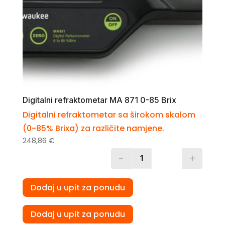
Digitalni refraktometar MA 871 0-85 Brix
Digitalni refraktometar sa širokom skalom
(0-85% Brixa) za različite namjene.
248,86
€
-
+
Quantity
Dodaj u upit za ponudu
Dodaj u upit za ponudu