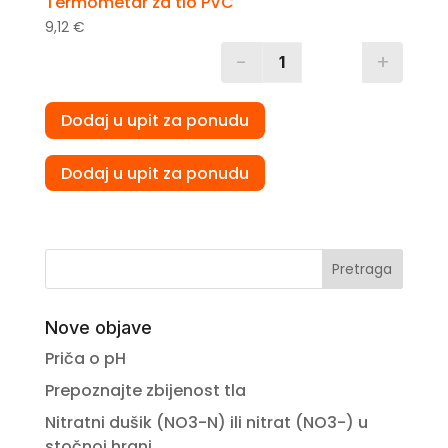
Termometar za tlo PVC
9,12
€
-
+
Quantity
Dodaj u upit za ponudu
Dodaj u upit za ponudu
Pretraga
Nove objave
Priča o pH
Prepoznajte zbijenost tla
Nitratni dušik (NO3-N) ili nitrat (NO3-) u
stočnoj hrani