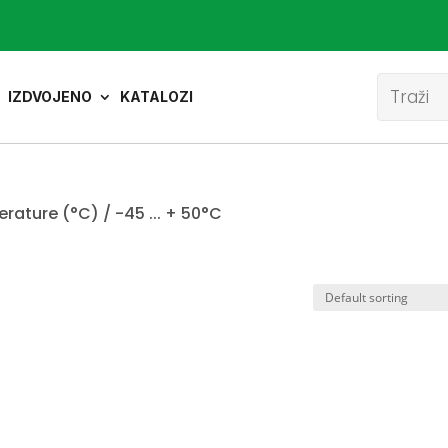
Product
search
IZDVOJENO
KATALOZI
ature (°C) / -45 ... + 50°C