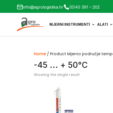
info@agrologistika.hr
(0)40 391 – 202
MJERNI INSTRUMENTI
ALATI
Home
/ Product Mjerno područje temper
-45 ... + 50°C
Showing the single result