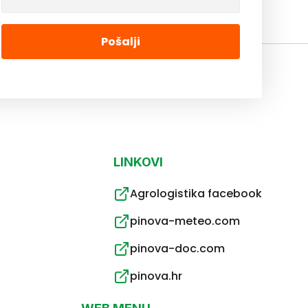
Pošalji
LINKOVI
Agrologistika facebook
pinova-meteo.com
pinova-doc.com
pinova.hr