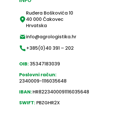
INFO
Ruđera Boškovića 10
40 000 Čakovec
Hrvatska
info@agrologistika.hr
+385(0)40 391 – 202
OIB:
35347183039
Poslovni račun:
2340009-1116035648
IBAN:
HR8223400091116035648
SWIFT:
PBZGHR2X