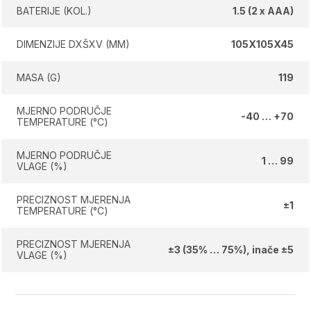
BATERIJE (KOL.)
1.5 (2 x AAA)
DIMENZIJE DXŠXV (MM)
105X105X45
MASA (G)
119
MJERNO PODRUČJE
-40 … +70
TEMPERATURE (°C)
MJERNO PODRUČJE
1 … 99
VLAGE (%)
PRECIZNOST MJERENJA
±1
TEMPERATURE (°C)
PRECIZNOST MJERENJA
±3 (35% … 75%), inače ±5
VLAGE (%)