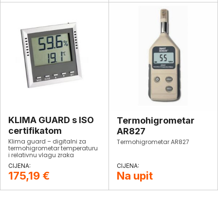
KLIMA GUARD s ISO
Termohigrometar
certifikatom
AR827
Klima guard – digitalni za
Termohigrometar AR827
termohigrometar temperaturu
i relativnu vlagu zraka
prostorije, pokazuje točku
rosišta i temperaturu vlažnog
175,19
€
Na upit
termometra (wet bulb).