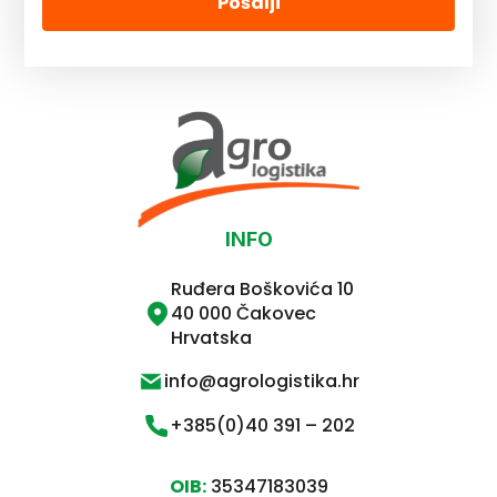
Pošalji
INFO
Ruđera Boškovića 10
40 000 Čakovec
Hrvatska
info@agrologistika.hr
+385(0)40 391 – 202
OIB:
35347183039