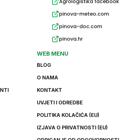
Agrologistika facebook
pinova-meteo.com
pinova-doc.com
pinova.hr
WEB MENU
BLOG
O NAMA
NTI
KONTAKT
UVJETI I ODREDBE
POLITIKA KOLAČIĆA (EU)
IZJAVA O PRIVATNOSTI (EU)
ODRICANJE OD ODGOVORNOSTI