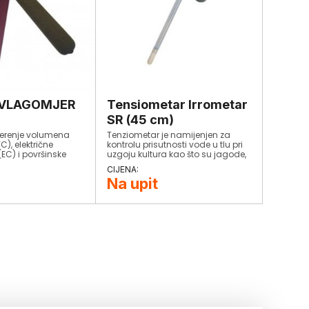
 VLAGOMJER
Tensiometar Irrometar
SR (45 cm)
jerenje volumena
Tenziometar je namijenjen za
C), električne
kontrolu prisutnosti vode u tlu pri
 (EC) i površinske
uzgoju kultura kao što su jagode,
a.
meko voće, povrće, šparoge na
otvorenim poljima, u tunelima, u
Na upit
staklenicima, hmelj, voćke,
rasadnici drveća i grožđa.