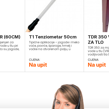
R (60CM)
T1 Tenziometar 50cm
TDR 350
ZA TLO
jenjen za
Tipične aplikacije – jagode i meko
vode u tlu pri
voće, povrće, šparoge, hmelj i
TDR 350 za m
to su jagode,
voćke na otvorenom polju, u
vode u tlu (VW
 šparoge na
tunelima i staklenicima,
vodljivosti tla
 tunelima, u
rasadnici drveća i grožđa,
temperature tl
 voćke,
znanstvene primjene.
grožđa.
Na upit
Na upit