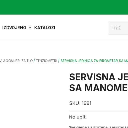
Product
search
IZDVOJENO
KATALOZI
VLAGOMJERI ZA TLO
/
TENZIOMETRI
/
SERVISNA JEDINICA ZA IRROMETAR SA
SERVISNA J
SA MANOM
SKU:
1991
Na upit
Sve cijene su izražene u eurima 