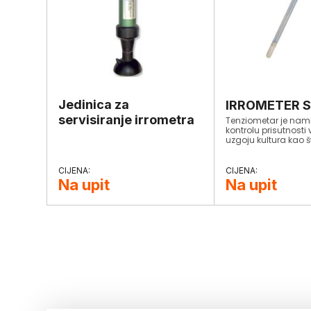
Jedinica za
IRROMETER S
servisiranje irrometra
Tenziometar je nami
kontrolu prisutnosti 
uzgoju kultura kao š
meko voće, povrće,
otvorenim poljima, u
staklenicima, hmelj,
rasadnici drveća i 
Na upit
Na upit