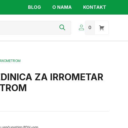
BLOG
O NAMA
KONTAKT
s
0
 MANOMETROM
EDINICA ZA IRROMETAR
ETROM
i s uračunatim PDV-om.