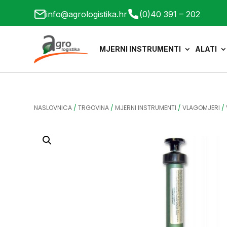
info@agrologistika.hr
(0)40 391 – 202
MJERNI INSTRUMENTI
ALATI
NASLOVNICA
/
TRGOVINA
/
MJERNI INSTRUMENTI
/
VLAGOMJERI
/