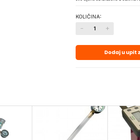
-
+
Quantity
Dodaj u upit