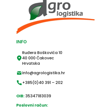
INFO
Ruđera Boškovića 10
40 000 Čakovec
Hrvatska
info@agrologistika.hr
+385(0)40 391 – 202
OIB:
35347183039
Poslovni račun: