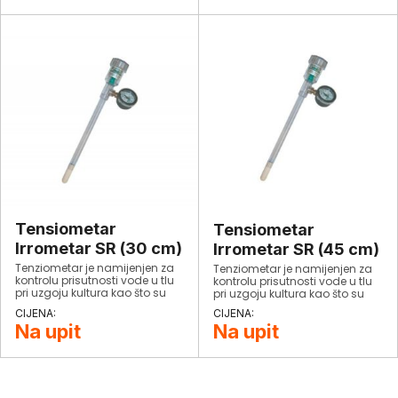
hmelj, voćke, rasadnici drveća
i grožđa.
i grožđa.
Tensiometar
Tensiometar
Irrometar SR (30 cm)
Irrometar SR (45 cm)
Tenziometar je namijenjen za
Tenziometar je namijenjen za
kontrolu prisutnosti vode u tlu
kontrolu prisutnosti vode u tlu
pri uzgoju kultura kao što su
pri uzgoju kultura kao što su
jagode, meko voće, povrće,
jagode, meko voće, povrće,
šparoge na otvorenim poljima,
šparoge na otvorenim poljima,
Na upit
Na upit
u tunelima, u staklenicima,
u tunelima, u staklenicima,
hmelj, voćke, rasadnici drveća
hmelj, voćke, rasadnici drveća
i grožđa.
i grožđa.