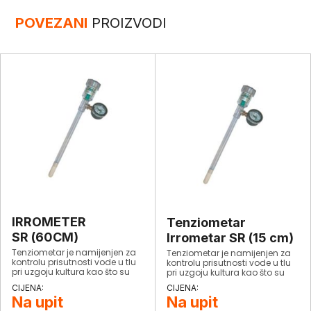
POVEZANI
PROIZVODI
IRROMETER
Tenziometar
SR (60CM)
Irrometar SR (15 cm)
Tenziometar je namijenjen za
Tenziometar je namijenjen za
kontrolu prisutnosti vode u tlu
kontrolu prisutnosti vode u tlu
pri uzgoju kultura kao što su
pri uzgoju kultura kao što su
jagode, meko voće, povrće,
jagode, meko voće, povrće,
šparoge na otvorenim poljima,
šparoge na otvorenim poljima,
Na upit
Na upit
u tunelima, u staklenicima,
u tunelima, u staklenicima,
hmelj, voćke, rasadnici drveća