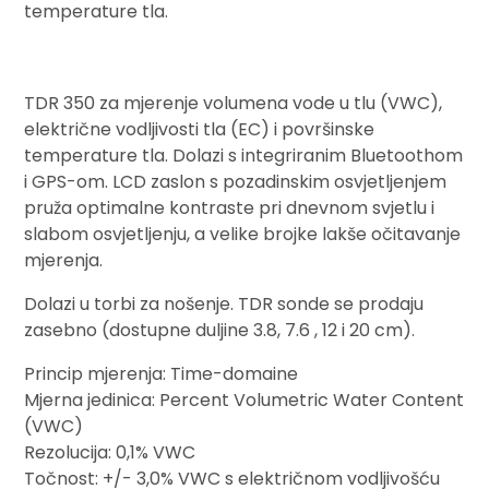
temperature tla.
TDR 350 za mjerenje volumena vode u tlu (VWC),
električne vodljivosti tla (EC) i površinske
temperature tla. Dolazi s integriranim Bluetoothom
i GPS-om. LCD zaslon s pozadinskim osvjetljenjem
pruža optimalne kontraste pri dnevnom svjetlu i
slabom osvjetljenju, a velike brojke lakše očitavanje
mjerenja.
Dolazi u torbi za nošenje. TDR sonde se prodaju
zasebno (dostupne duljine 3.8, 7.6 , 12 i 20 cm).
Princip mjerenja: Time-domaine
Mjerna jedinica: Percent Volumetric Water Content
(VWC)
Rezolucija: 0,1% VWC
Točnost: +/- 3,0% VWC s električnom vodljivošću