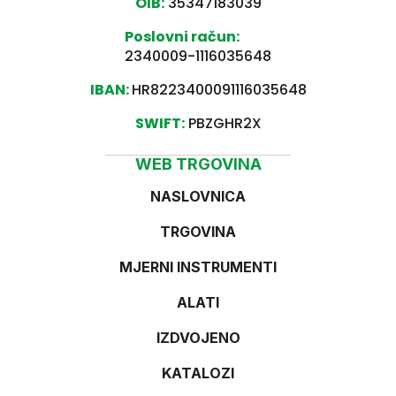
OIB:
35347183039
Poslovni račun:
2340009-1116035648
IBAN:
HR8223400091116035648
SWIFT:
PBZGHR2X
WEB TRGOVINA
NASLOVNICA
TRGOVINA
MJERNI INSTRUMENTI
ALATI
IZDVOJENO
KATALOZI