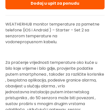
Dodaj u upit za ponudu
WEATHERHUB monitor temperature za pametne
telefone (iOS i Android ) – Starter – Set 2 sa
senzorom temperature na
vodonepropusnom kabelu.
Za praćenje vrijednosti temperature oko kuće u
bilo koje vrijeme i bilo gdje, provjerite podatke
putem smartphonea , također za različite korisnike
, besplatna aplikacija
, podesive granice
alarma
,
obavijest u slučaju alarma , vrlo
jednostavna
instalacija putem internetskog
pristupnika , do 50 senzora može biti povezani ,
sustav proširiv s mnogim drugim vrstama
odašiljača , uključujući i gateway
, senzor