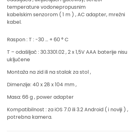
temperature
vodonepropusnim
kabelskim
senzorom
( 1 m ) , AC adapter,
mrežni
kabel.
Raspon : T : -30 … + 60 ° C
T – odašiljač : 30.3301.02 , 2 x 1,5V AAA baterije nisu
uključene
Montaža na zid ili na stalak za stol ,
Dimenzije: 40 x 28 x 104 mm ,
Masa: 66 g , power adapter
Kompatibilnost : za iOS 7.0 ili 3.2 Android ( i noviji ) ,
potrebna kamera.