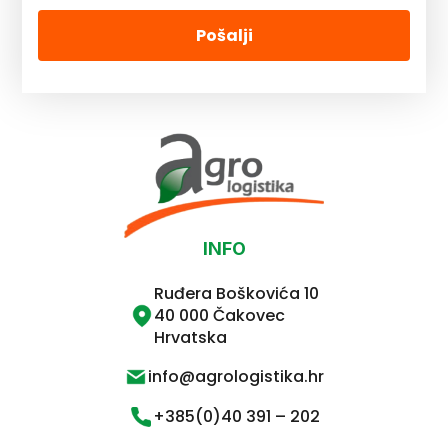
Pošalji
INFO
Ruđera Boškovića 10
40 000 Čakovec
Hrvatska
info@agrologistika.hr
+385(0)40 391 – 202