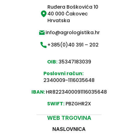
Ruđera Boškovića 10
40 000 Čakovec
Hrvatska
info@agrologistika.hr
+385(0)40 391 – 202
OIB:
35347183039
Poslovni račun:
2340009-1116035648
IBAN:
HR8223400091116035648
SWIFT:
PBZGHR2X
WEB TRGOVINA
NASLOVNICA