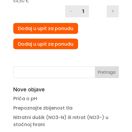
54,50
€
-
+
Quantity
Dodaj u upit za ponudu
Dodaj u upit za ponudu
Pretraga
Nove objave
Priča o pH
Prepoznajte zbijenost tla
Nitratni dušik (NO3-N) ili nitrat (NO3-) u
stočnoj hrani